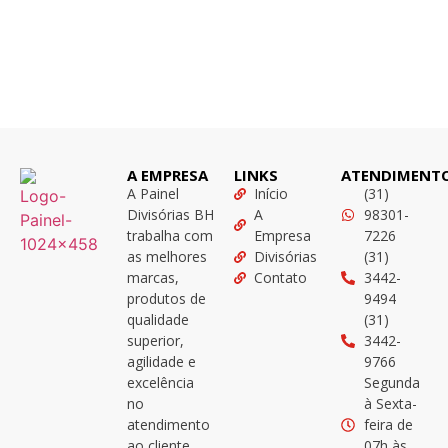
A EMPRESA
LINKS
ATENDIMENT
A Painel
Início
(31)
Divisórias BH
A
98301-
trabalha com
Empresa
7226
as melhores
Divisórias
(31)
marcas,
Contato
3442-
produtos de
9494
qualidade
(31)
superior,
3442-
agilidade e
9766
excelência
Segunda
no
à Sexta-
atendimento
feira de
ao cliente
07h às