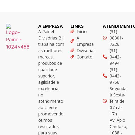
A EMPRESA
LINKS
ATENDIMENT
A Painel
Início
(31)
Divisórias BH
A
98301-
trabalha com
Empresa
7226
as melhores
Divisórias
(31)
marcas,
Contato
3442-
produtos de
9494
qualidade
(31)
superior,
3442-
agilidade e
9766
excelência
Segunda
no
à Sexta-
atendimento
feira de
ao cliente
07h às
promovendo
17h
ótimos
Av. Ápio
resultados
Cardoso,
para suas
1038 -